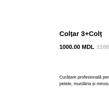
Colțar 3+Colț
1000.00
MDL
1100
BUY NOW
Curățare profesională pe
petele, murdăria și mirosu