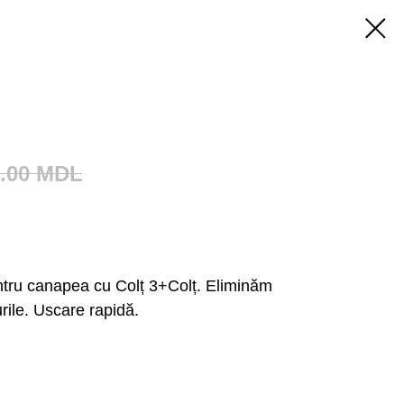
.00
MDL
ntru canapea cu Colț 3+Colț. Eliminăm
rile. Uscare rapidă.