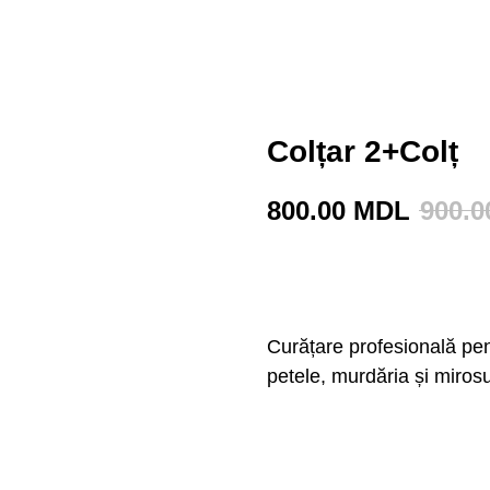
Colțar 2+Colț
800.00
MDL
900.0
BUY NOW
Curățare profesională pe
petele, murdăria și mirosu