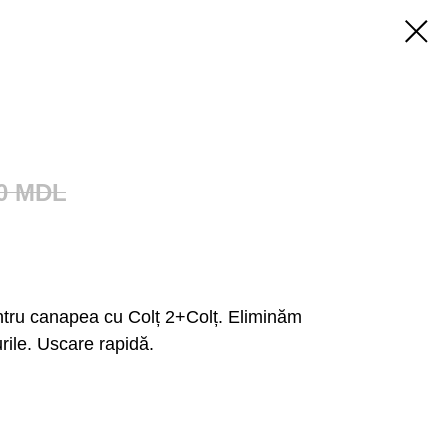
0
MDL
ntru canapea cu Colț 2+Colț. Eliminăm
rile. Uscare rapidă.