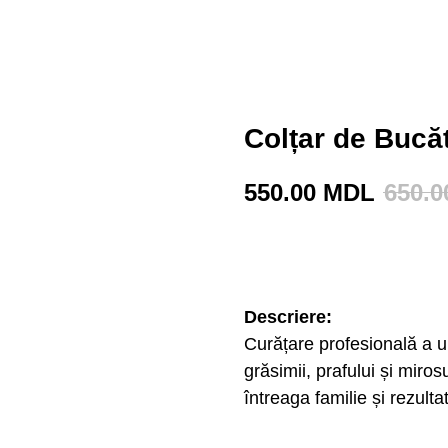
Colțar de Bucă
550.00
MDL
650.0
BUY NOW
Descriere:
Curățare profesională a un
grăsimii, prafului și miros
întreaga familie și rezulta