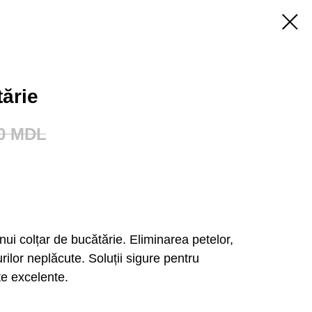
tărie
0
MDL
ui colțar de bucătărie. Eliminarea petelor,
urilor neplăcute. Soluții sigure pentru
te excelente.