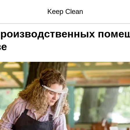
Блог клининговой компании Keep Clean
Keep Clean
производственных поме
ве