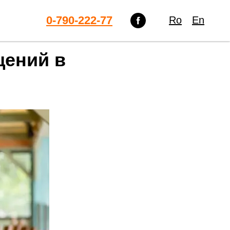
0-790-222-77
Ro
En
щений в