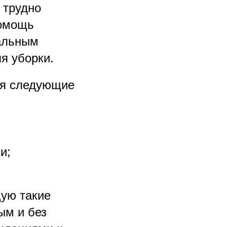
 трудно
помощь
иальным
я уборки.
бя следующие
и;
ую такие
ым и без