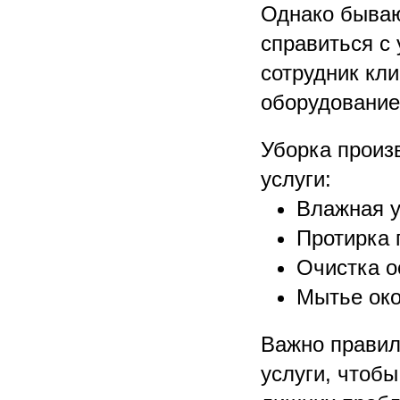
Однако бываю
справиться с 
сотрудник кл
оборудование
Уборка произ
услуги:
Влажная у
Протирка 
Очистка о
Мытье око
Важно правил
услуги, чтоб