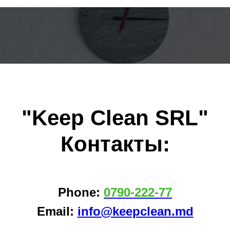
"Keep Clean SRL"
Контакты:
Phone:
0790-222-77
Email:
info@keepclean.md