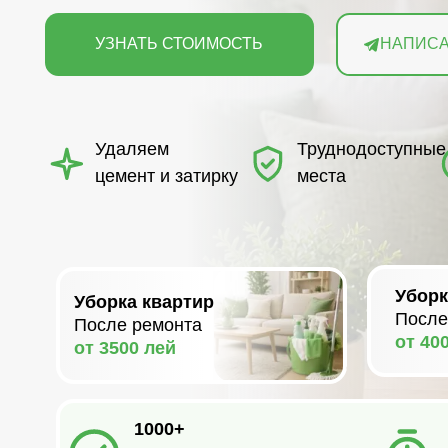
Б
Удаляем
Труднодоступные
д
цемент и затирку
места
ж
Уборка дом
Уборка квартир
После ремо
После ремонта
от 4000 лей
от 3500 лей
1000+
7+ ле
довольных
опыта
клиентов
работ