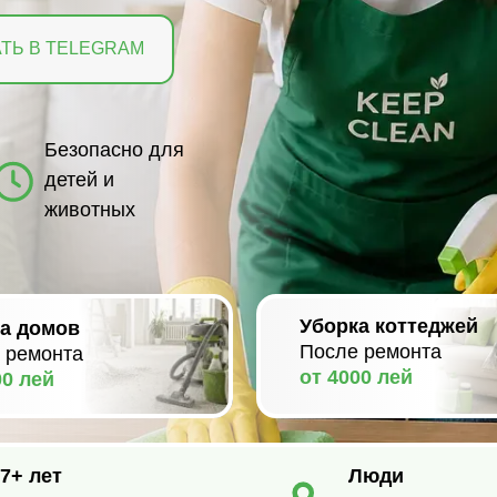
езопасно для
етей и
ивотных
Уборка коттеджей
ов
После ремонта
нта
от 4000 лей
т
Люди
обученная
ы
команда