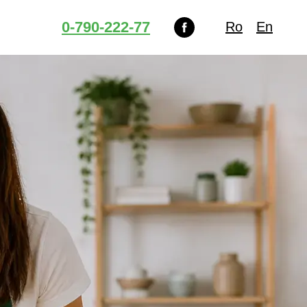
0-790-222-77
Ro
En