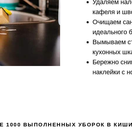
Удаляем нале
кафеля и шв
Очищаем сан
идеального б
Вымываем ст
кухонных шк
Бережно сни
наклейки с н
Е 1000 ВЫПОЛНЕННЫХ УБОРОК В КИШ