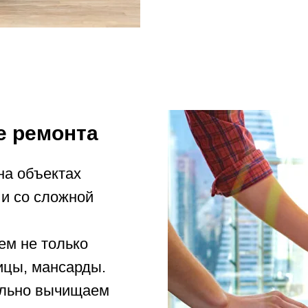
е ремонта
на объектах
и со сложной
ем не только
ицы, мансарды.
ельно вычищаем