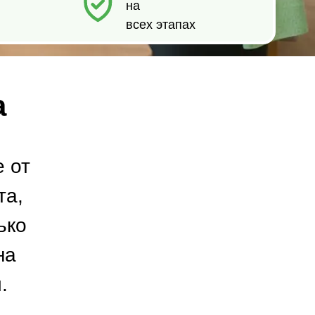
а
 от
та,
ько
на
.