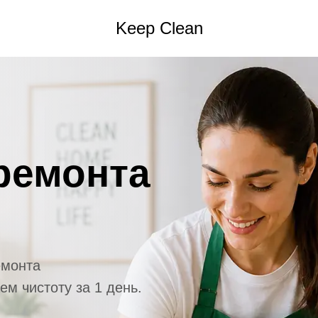
Keep Clean
емонта
а
тоту за 1 день.
TELEGRAM