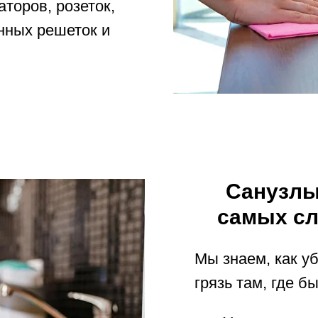
торов, розеток,
нных решеток и
Санузлы
самых сл
Мы знаем, как у
грязь там, где б