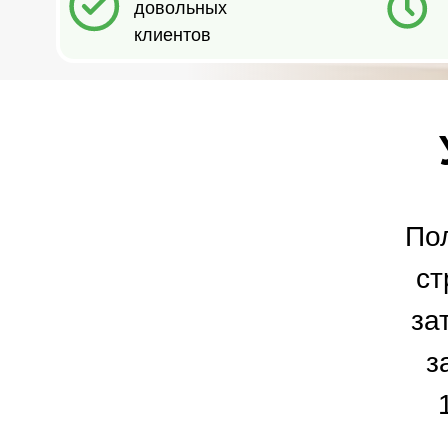
По
ст
за
з