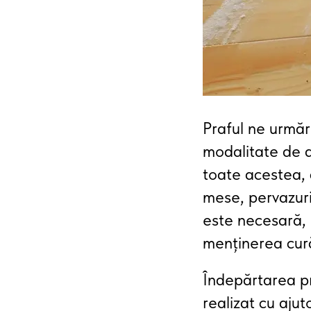
Praful ne urmăre
modalitate de a
toate acestea, 
mese, pervazuri
este necesară, 
menținerea cură
Îndepărtarea pr
realizat cu ajut