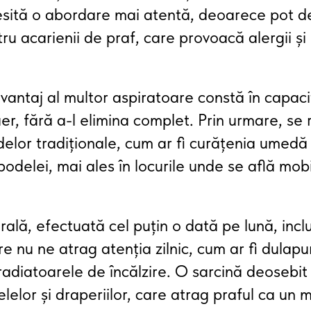
esită o abordare mai atentă, deoarece pot d
ru acarienii de praf, care provoacă alergii ș
avantaj al multor aspiratoare constă în capaci
aer, fără a-l elimina complet. Prin urmare, s
delor tradiționale, cum ar fi curățenia umedă 
podelei, mai ales în locurile unde se află mobi
ală, efectuată cel puțin o dată pe lună, inc
re nu ne atrag atenția zilnic, cum ar fi dulapuri
radiatoarele de încălzire. O sarcină deosebit 
lelor și draperiilor, care atrag praful ca un 