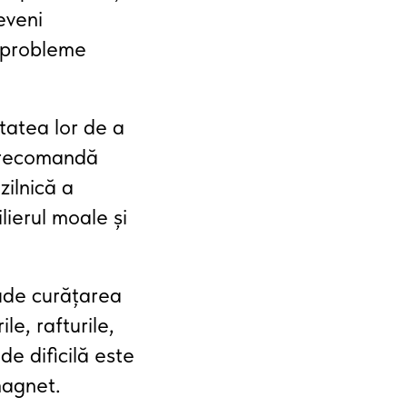
eveni
i probleme
tatea lor de a
e recomandă
zilnică a
lierul moale și
lude curățarea
le, rafturile,
de dificilă este
magnet.