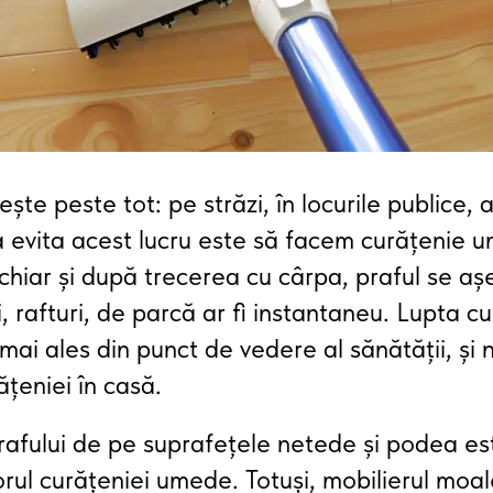
ște peste tot: pe străzi, în locurile publice,
 evita acest lucru este să facem curățenie u
chiar și după trecerea cu cârpa, praful se a
, rafturi, de parcă ar fi instantaneu. Lupta c
mai ales din punct de vedere al sănătății, și
țeniei în casă.
afului de pe suprafețele netede și podea es
orul curățeniei umede. Totuși, mobilierul moal