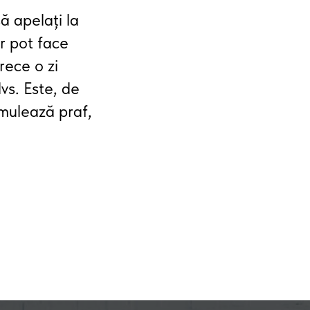
ă apelați la
or pot face
rece o zi
vs. Este, de
umulează praf,