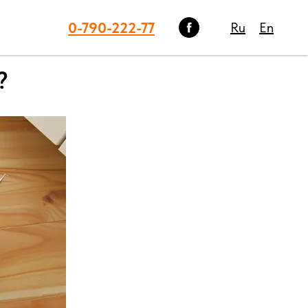
0-790-222-77
Ru
En
?