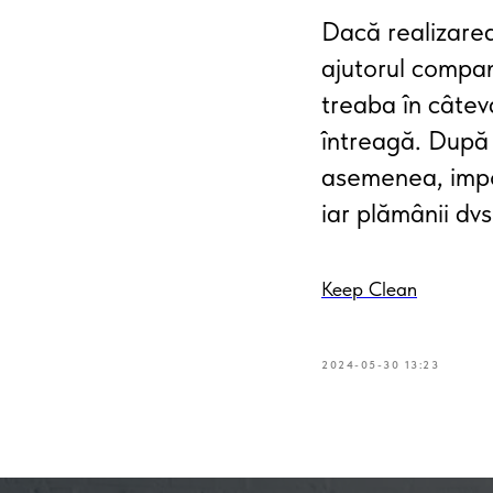
Dacă realizarea 
ajutorul compani
treaba în câtev
întreagă. După 
asemenea, impor
iar plămânii dv
Keep Clean
2024-05-30 13:23