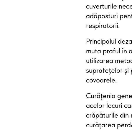
cuverturile nec
adăposturi pent
respiratorii.
Principalul dez
muta praful în 
utilizarea meto
suprafețelor și 
covoarele.
Curățenia gener
acelor locuri ca
crăpăturile din 
curățarea perde