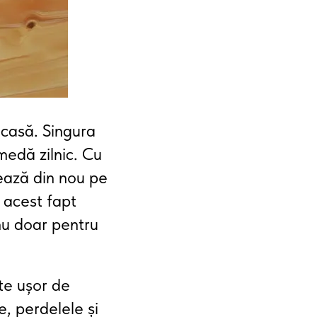
 acasă. Singura
medă zilnic. Cu
șează din nou pe
u acest fapt
 nu doar pentru
te ușor de
e, perdelele și