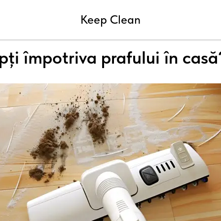
Blog compania de curatenia Keep Clean
Keep Clean
ți împotriva prafului în casă