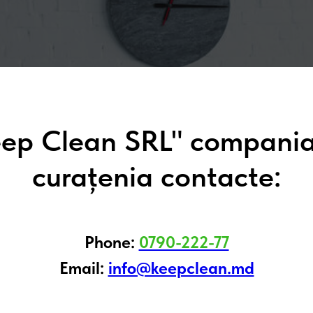
ep Clean SRL" compani
curațenia contacte:
Phone:
0790-222-77
Email:
info@keepclean.md