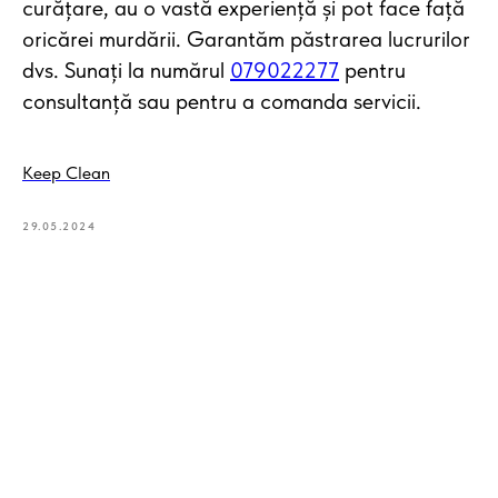
curățare, au o vastă experiență și pot face față
oricărei murdării. Garantăm păstrarea lucrurilor
dvs. Sunați la numărul
079022277
pentru
consultanță sau pentru a comanda servicii.
Keep Clean
29.05.2024