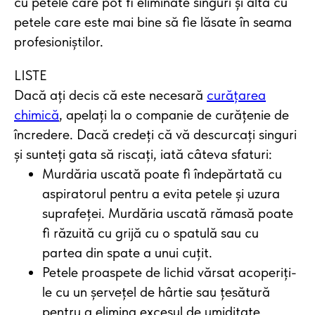
cu petele care pot fi eliminate singuri și alta cu
petele care este mai bine să fie lăsate în seama
profesioniștilor.
LISTE
Dacă ați decis că este necesară
curățarea
chimică
, apelați la o companie de curățenie de
încredere. Dacă credeți că vă descurcați singuri
și sunteți gata să riscați, iată câteva sfaturi:
Murdăria uscată poate fi îndepărtată cu
aspiratorul pentru a evita petele și uzura
suprafeței. Murdăria uscată rămasă poate
fi răzuită cu grijă cu o spatulă sau cu
partea din spate a unui cuțit.
Petele proaspete de lichid vărsat acoperiți-
le cu un șervețel de hârtie sau țesătură
pentru a elimina excesul de umiditate.