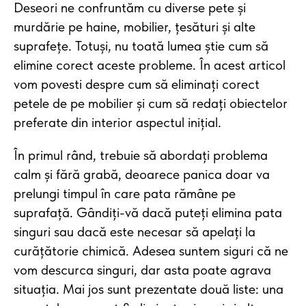
Deseori ne confruntăm cu diverse pete și
murdărie pe haine, mobilier, țesături și alte
suprafețe. Totuși, nu toată lumea știe cum să
elimine corect aceste probleme. În acest articol
vom povesti despre cum să eliminați corect
petele de pe mobilier și cum să redați obiectelor
preferate din interior aspectul inițial.
În primul rând, trebuie să abordați problema
calm și fără grabă, deoarece panica doar va
prelungi timpul în care pata rămâne pe
suprafață. Gândiți-vă dacă puteți elimina pata
singuri sau dacă este necesar să apelați la
curățătorie chimică. Adesea suntem siguri că ne
vom descurca singuri, dar asta poate agrava
situația. Mai jos sunt prezentate două liste: una