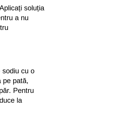
Aplicați soluția
entru a nu
tru
e sodiu cu o
a pe pată,
păr. Pentru
 duce la