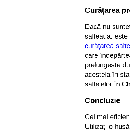
Curățarea pr
Dacă nu sunteți
salteaua, este 
curățarea salte
care îndepărtea
prelungește dur
acesteia în st
saltelelor în C
Concluzie
Cel mai eficien
Utilizați o hus