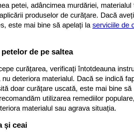
a petei, adâncimea murdăriei, materialul ta
aplicării produselor de curățare. Dacă aveți
es, este mai bine să apelați la
serviciile de 
 petelor de pe saltea
cepe curățarea, verificați întotdeauna instr
 nu deteriora materialul. Dacă se indică fap
ită doar curățare uscată, este mai bine să a
u recomandăm utilizarea remediilor popular
eriora materialul sau agrava situația.
 și ceai