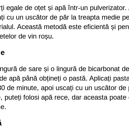
i egale de oțet și apă într-un pulverizator. 
ați cu un uscător de păr la treapta medie p
ialul. Această metodă este eficientă și pen
telor de vin roșu.
ge
ingură de sare și o lingură de bicarbonat d
de apă până obțineți o pastă. Aplicați past
 30 de minute, apoi uscați cu un uscător de 
, puteți folosi apă rece, dar aceasta poate
me.
ă