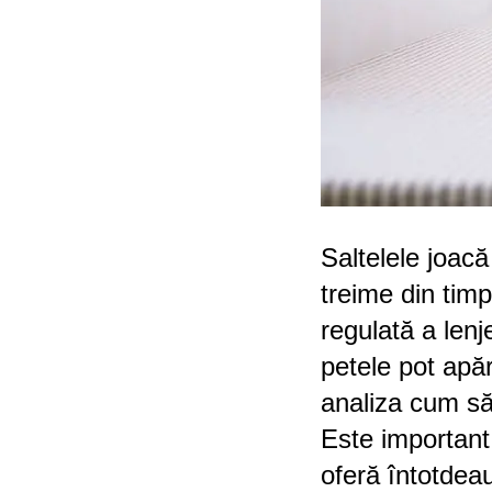
Saltelele joac
treime din tim
regulată a lenj
petele pot apăr
analiza cum să
Este important
oferă întotdea