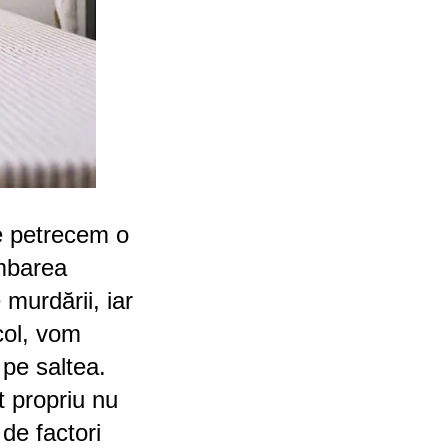
ce petrecem o
imbarea
 murdării, iar
icol, vom
 pe saltea.
t propriu nu
de factori