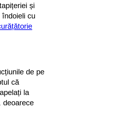
pițeriei și
 îndoieli cu
curățătorie
ucțiunile de pe
tul că
pelați la
e, deoarece