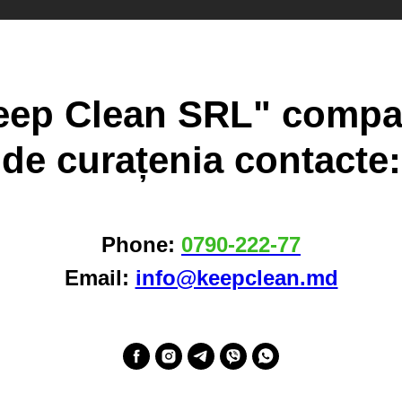
eep Clean SRL" compa
de curațenia contacte:
Phone:
0790-222-77
Email:
info@keepclean.md