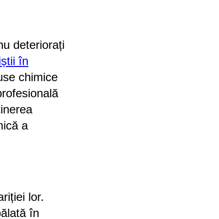
nu deteriorați
știi în
use chimice
profesională
ținerea
mică a
ției lor.
pălată în