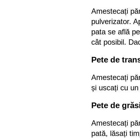
Amestecați părț
pulverizator. A
pata se află pe
cât posibil. Da
Pete de trans
Amestecați părț
și uscați cu un
Pete de gră
Amestecați părț
pată, lăsați ti