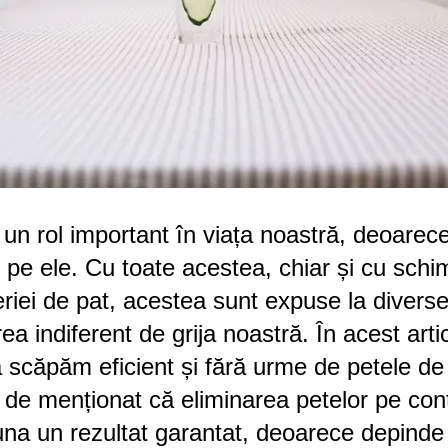
ă un rol important în viața noastră, deoare
p pe ele. Cu toate acestea, chiar și cu sch
eriei de pat, acestea sunt expuse la diverse
ea indiferent de grija noastră. În acest art
 scăpăm eficient și fără urme de petele de
 de menționat că eliminarea petelor pe con
una un rezultat garantat, deoarece depinde 