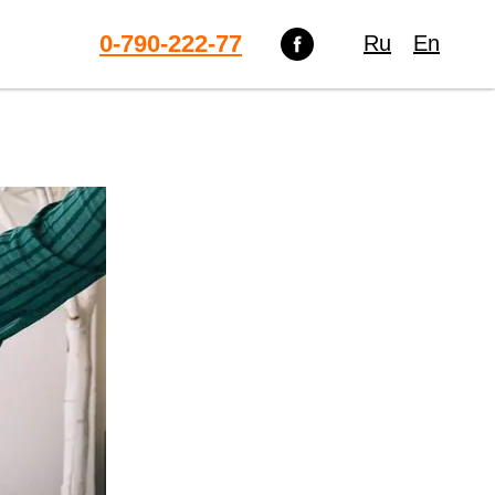
0-790-222-77
Ru
En