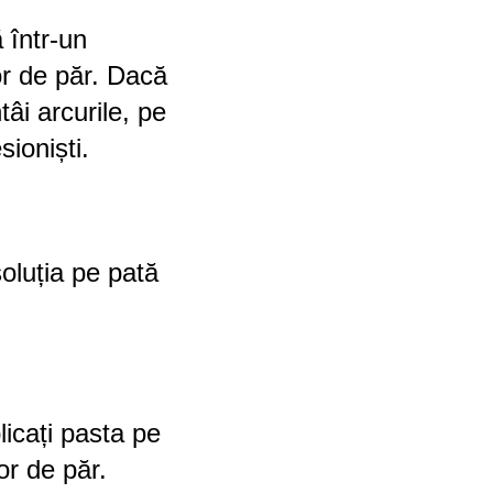
 într-un
tor de păr. Dacă
tâi arcurile, pe
sioniști.
soluția pe pată
licați pasta pe
or de păr.