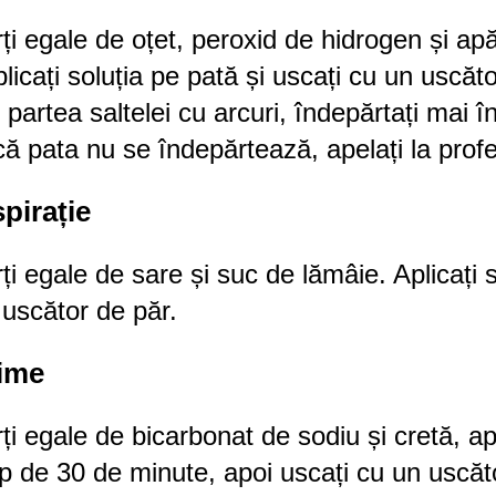
i egale de oțet, peroxid de hidrogen și apă
plicați soluția pe pată și uscați cu un uscă
 partea saltelei cu arcuri, îndepărtați mai în
că pata nu se îndepărtează, apelați la profe
pirație
i egale de sare și suc de lămâie. Aplicați 
 uscător de păr.
sime
i egale de bicarbonat de sodiu și cretă, ap
mp de 30 de minute, apoi uscați cu un uscăt