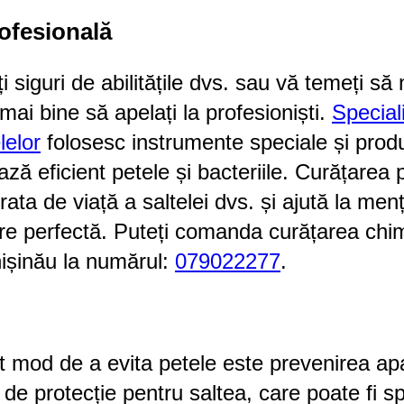
ofesională
 siguri de abilitățile dvs. sau vă temeți să 
mai bine să apelați la profesioniști.
Speciali
lelor
folosesc instrumente speciale și prod
ză eficient petele și bacteriile. Curățarea 
ata de viață a saltelei dvs. și ajută la men
are perfectă. Puteți comanda curățarea chi
hișinău la numărul:
079022277
.
t mod de a evita petele este prevenirea apari
ă de protecție pentru saltea, care poate fi s