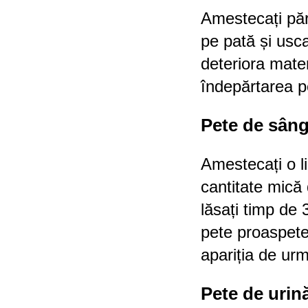
Amestecați părț
pe pată și usc
deteriora mater
îndepărtarea pe
Pete de sân
Amestecați o l
cantitate mică 
lăsați timp de
pete proaspete
apariția de ur
Pete de urin