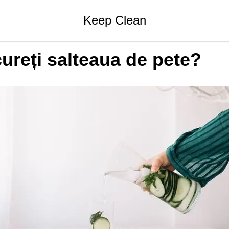
Blog compania de curatenia Keep Clean
Keep Clean
ureți salteaua de pete?