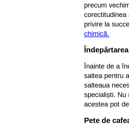
precum vechime
corectitudinea 
privire la succ
chimică.
Îndepărtarea
Înainte de a în
saltea pentru a
salteaua neces
specialiști. N
acestea pot det
Pete de cafea