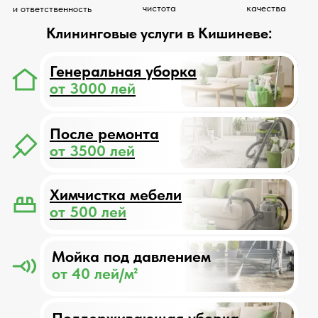
После ремонта
от 3500 лей
Химчистка мебели
от 500 лей
Мойка под давлением
от 40 лей/м²
Поддерживающая уборка
от 900 лей/визит
Почему выбирают нас?
1000+
7+ лет
Про
Гарантия
довольных
опыта
обученая
на
клиентов
работы
команда
всех этапах
Наши услуги
Профессиональная уборка
под любые задачи