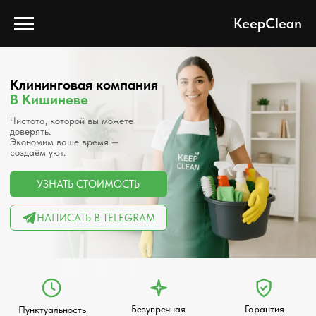
KeepClean
Клининговая компания
В Кишиневе
Чистота, которой вы можете
доверять.
Экономим ваше время —
создаём уют.
УЗНАТЬ СТОИМОСТЬ
НАПИСАТЬ В TELEGRAM
Безупречная
Гарантия
Пунктуальность
чистота
качества
и ответственность
Клининговые услуги в Кишиневе:
Генеральная уборка
от 3000 лей